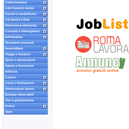
Collezionismo
Libri fumetti riviste
Giochi e modellismo
Cd Dischi e Dvd
Elettronica elettricita
Console e videogames
Informatica
Strumenti musicali
Immobiliare
Viaggi e vacanze
Sport e attrezzature
Salute e benessere
Infanzia
Lavoro
Corsi e formazione
Attrezzature lavoro
Energie rinnovabili
Vini e gastronomia
Eventi
Varie