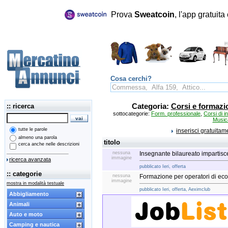
Prova
Sweatcoin
, l'app gratuit
Cosa cerchi?
:: ricerca
Categoria:
Corsi e formazi
sottocategorie:
Form. professionale
,
Corsi di i
Music
tutte le parole
inserisci gratuita
almeno una parola
titolo
cerca anche nelle descrizioni
nessuna
Insegnante bilaureato impartisce
immagine
ricerca avanzata
pubblicato Ieri, offerta
:: categorie
nessuna
Formazione per operatori di eco
immagine
mostra in modalità testuale
pubblicato Ieri, offerta, Aeximclub
Abbigliamento
Animali
Auto e moto
Camping e nautica