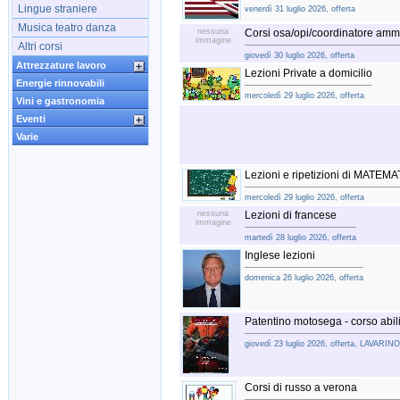
Lingue straniere
venerdì 31 luglio 2026, offerta
Musica teatro danza
nessuna
Corsi osa/opi/coordinatore ammi
immagine
Altri corsi
giovedì 30 luglio 2026, offerta
Attrezzature lavoro
Lezioni Private a domicilio
Energie rinnovabili
mercoledì 29 luglio 2026, offerta
Vini e gastronomia
Eventi
Varie
Lezioni e ripetizioni di MATEM
mercoledì 29 luglio 2026, offerta
nessuna
Lezioni di francese
immagine
martedì 28 luglio 2026, offerta
Inglese lezioni
domenica 26 luglio 2026, offerta
Patentino motosega - corso abil
giovedì 23 luglio 2026, offerta, LAVA
Corsi di russo a verona