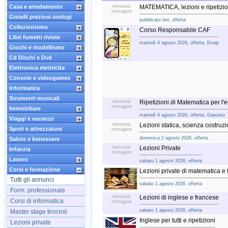
Casa e arredamento
nessuna
MATEMATICA, lezioni e ripetizio
immagine
Gioielli preziosi orologi
pubblicato Ieri, offerta
Collezionismo
Corso Responsabile CAF
Libri fumetti riviste
martedì 4 agosto 2026, offerta, Enuip
Giochi e modellismo
Cd Dischi e Dvd
Elettronica elettricita
Console e videogames
Informatica
Strumenti musicali
nessuna
Ripetizioni di Matematica per l'
immagine
Immobiliare
martedì 4 agosto 2026, offerta, Gaetano
Viaggi e vacanze
nessuna
Lezioni statica, scienza costruz
Sport e attrezzature
immagine
domenica 2 agosto 2026, offerta
Salute e benessere
nessuna
Lezioni Private
Infanzia
immagine
Lavoro
sabato 1 agosto 2026, offerta
Corsi e formazione
Lezioni private di matematica e f
Tutti gli annunci
sabato 1 agosto 2026, offerta
Form. professionale
nessuna
Lezioni di inglese e francese
Corsi di informatica
immagine
sabato 1 agosto 2026, offerta
Master stage tirocinii
Inglese per tutti e ripetizioni
Lezioni private