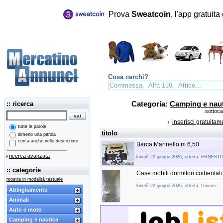
Prova
Sweatcoin
, l'app gratuit
Cosa cerchi?
:: ricerca
Categoria:
Camping e nau
sottoca
inserisci gratuita
tutte le parole
titolo
almeno una parola
cerca anche nelle descrizioni
Barca Marinello m 6,50
ricerca avanzata
lunedì 22 giugno 2026, offerta, ERNEST
:: categorie
Case mobili dormitori coibentat
mostra in modalità testuale
lunedì 22 giugno 2026, offerta, Unimec
Abbigliamento
Animali
Auto e moto
Camping e nautica