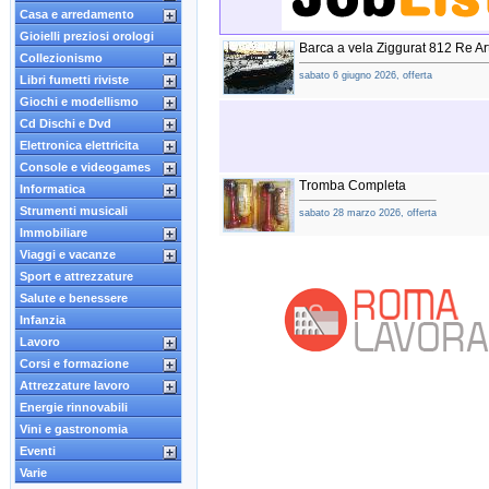
Casa e arredamento
Gioielli preziosi orologi
Barca a vela Ziggurat 812 Re Ar
Collezionismo
sabato 6 giugno 2026, offerta
Libri fumetti riviste
Giochi e modellismo
Cd Dischi e Dvd
Elettronica elettricita
Console e videogames
Tromba Completa
Informatica
Strumenti musicali
sabato 28 marzo 2026, offerta
Immobiliare
Viaggi e vacanze
Sport e attrezzature
Salute e benessere
Infanzia
Lavoro
Corsi e formazione
Attrezzature lavoro
Energie rinnovabili
Vini e gastronomia
Eventi
Varie