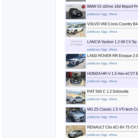
BMW X2 sDrive 18d Msport Pr
pubblicato Oggi, offerta
VOLVO V60 Cross Country B4
pubblicato Oggi, offerta
nessuna
LANCIA Ypsilon 1.2 69 CV 5p.
immagine
pubblicato Oggi, offerta
LAND ROVER RR Evoque 2.0
pubblicato Oggi, offerta
HONDA HR-V 1.5 Hev eCVT E
pubblicato Oggi, offerta
FIAT 500 C 1.2 Dolcevita
pubblicato Oggi, offerta
MG ZS Classic 1.5 VTi-tech C
pubblicato Oggi, offerta
RENAULT Clio dCi 8V 75 CV 
pubblicato Oggi, offerta