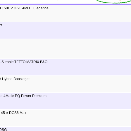
I 150CV DSG 4MOT. Elegance
t
o S tronic TETTO MATRIX B&O
 Hybrid Boosterjet
 4Matic EQ-Power Premium
 145 e-DCS6 Max
 DSG