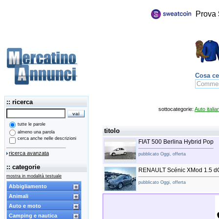
Prova
Cosa ce
:: ricerca
sottocategorie:
Auto italia
tutte le parole
titolo
almeno una parola
cerca anche nelle descrizioni
FIAT 500 Berlina Hybrid Pop
ricerca avanzata
pubblicato Oggi, offerta
:: categorie
RENAULT Scénic XMod 1.5 dC
mostra in modalità testuale
pubblicato Oggi, offerta
Abbigliamento
Animali
Auto e moto
Camping e nautica