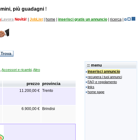
mini, più guadagni
!
a
Lavora
|
JobList
|
home
|
inserisci gratis un annuncio
|
ricerca
|
:: menu
,
Accessori e ricambi
,
Altro
inserisci annuncio
recupera i tuoi annunci
FAQ e regolamento
prezzo
provincia
links
11.200,00 €
Trento
home page
6.900,00 €
Brindisi