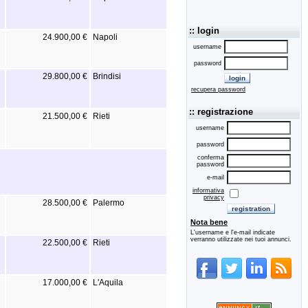
:: login
24.900,00 €
Napoli
username
password
29.800,00 €
Brindisi
recupera password
:: registrazione
21.500,00 €
Rieti
username
password
conferma
password
e-mail
informativa
privacy
28.500,00 €
Palermo
Nota bene
L'username e l'e-mail indicate
verranno utilizzate nei tuoi annunci.
22.500,00 €
Rieti
17.000,00 €
L'Aquila