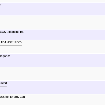
o
 S&S Elefantino Blu
 TD4 HSE 180CV
legance
omfort
S&S 5p. Energy Zen