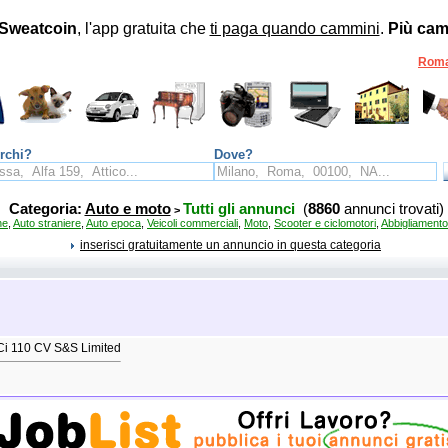
Sweatcoin
, l'app gratuita che
ti paga quando cammini
.
Più cam
Rom
rchi?
Dove?
Categoria:
Auto e moto
Tutti gli annunci
(
8860
annunci trovati)
>
ne
,
Auto straniere
,
Auto epoca
,
Veicoli commerciali
,
Moto
,
Scooter e ciclomotori
,
Abbigliamento
inserisci gratuitamente un annuncio in questa categoria
i 110 CV S&S Limited