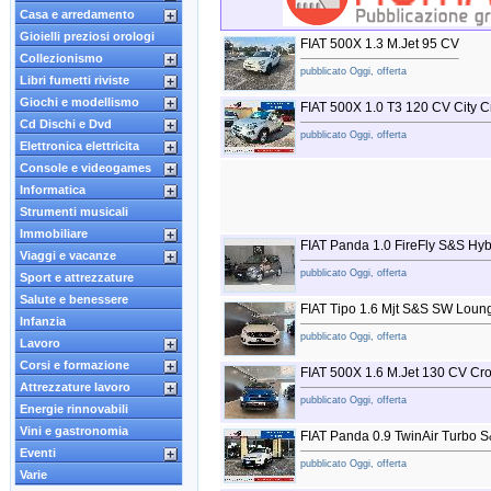
Casa e arredamento
Gioielli preziosi orologi
FIAT 500X 1.3 M.Jet 95 CV
Collezionismo
pubblicato Oggi, offerta
Libri fumetti riviste
Giochi e modellismo
FIAT 500X 1.0 T3 120 CV City C
Cd Dischi e Dvd
pubblicato Oggi, offerta
Elettronica elettricita
Console e videogames
Informatica
Strumenti musicali
Immobiliare
FIAT Panda 1.0 FireFly S&S Hybr
Viaggi e vacanze
pubblicato Oggi, offerta
Sport e attrezzature
Salute e benessere
FIAT Tipo 1.6 Mjt S&S SW Loun
Infanzia
pubblicato Oggi, offerta
Lavoro
Corsi e formazione
FIAT 500X 1.6 M.Jet 130 CV Cr
Attrezzature lavoro
pubblicato Oggi, offerta
Energie rinnovabili
Vini e gastronomia
FIAT Panda 0.9 TwinAir Turbo 
Eventi
pubblicato Oggi, offerta
Varie