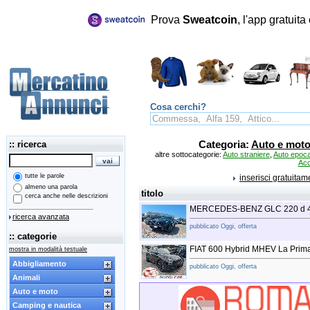
Prova
Sweatcoin
, l'app gratuit
Cosa cerchi?
:: ricerca
Categoria:
Auto e mot
altre sottocategorie:
Auto straniere
,
Auto epoc
Acc
tutte le parole
inserisci gratuita
almeno una parola
titolo
cerca anche nelle descrizioni
MERCEDES-BENZ GLC 220 d 4M
ricerca avanzata
pubblicato Oggi, offerta
:: categorie
FIAT 600 Hybrid MHEV La Prim
mostra in modalità testuale
Abbigliamento
pubblicato Oggi, offerta
Animali
Auto e moto
Camping e nautica