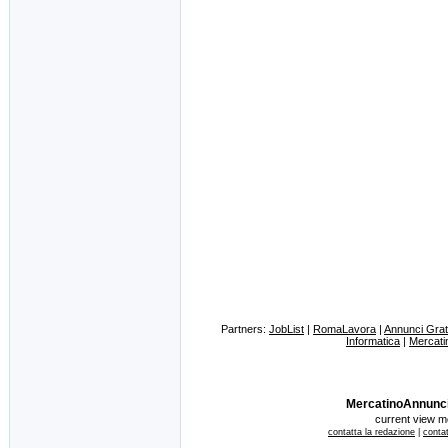
Partners:
JobList
|
RomaLavora
|
Annunci Gratu
Informatica
|
Mercati
MercatinoAnnunci.it
current view 
contatta la redazione
|
contat