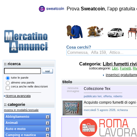
Prova
Sweatcoin
, l'app gratuit
Cosa cerchi?
:: ricerca
Categoria:
Libri fumetti riv
sottocategorie:
Libri
,
Fumetti
,
Riv
inserisci gratuita
tutte le parole
titolo
almeno una parola
cerca anche nelle descrizioni
nessuna
Collezzione Tex
immagine
ricerca avanzata
pubblicato Ieri, offerta, roberto
Acquisto compro fumetti di ogni
:: categorie
mostra in modalità testuale
mercoledì 5 agosto 2026, richiesta
Abbigliamento
Animali
Auto e moto
Camping e nautica