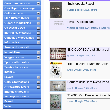
Casa e arredamento
Enciclopedia Rizzoli
Gioielli preziosi orologi
sabato 1 agosto 2026, offerta
Collezionismo
Libri fumetti riviste
nessuna
Riviste Altroconsumo
Giochi e modellismo
immagine
Cd Dischi e Dvd
venerdì 31 luglio 2026, offerta, Franco All
Elettronica elettricita
Console e videogames
Informatica
Strumenti musicali
ENCICLOPEDIA utet /Storia del
Immobiliare
giovedì 23 luglio 2026, offerta
Viaggi e vacanze
Sport e attrezzature
Il libro di Sergei Daragan "Archet
Salute e benessere
lunedì 20 luglio 2026, offerta
Infanzia
Lavoro
Corsi e formazione
Corriere della sera Roma Papa
Attrezzature lavoro
sabato 11 luglio 2026, offerta
Energie rinnovabili
3190010048 Deutsche Sprachle
Vini e gastronomia
Eventi
sabato 11 luglio 2026, offerta
Varie