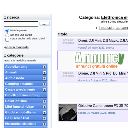
:: ricerca
Categoria:
Elettronica el
altre sottocategorie
inserisci gratuita
tutte le parole
titolo
almeno una parola
cerca anche nelle descrizioni
nessuna
Droni, DJI Mini, DJI Mavic, DJI A
immagine
ricerca avanzata
venerdì 10 luglio 2026, offerta
:: categorie
mostra in modalità testuale
Abbigliamento
Animali
nessuna
Drone, DJI Mini 5 Pro, DJI Mini 4
immagine
Auto e moto
domenica 7 giugno 2026, offerta
Camping e nautica
Casa e arredamento
Gioielli preziosi orologi
Collezionismo
Obiettivo Canon zoom FD 35-70 
Libri fumetti riviste
Giochi e modellismo
sabato 30 maggio 2026, offerta
Cd Dischi e Dvd
Elettronica elettricita