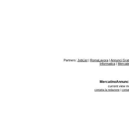
Partners:
JobList
|
RomaLavora
|
Annunci Gratu
Informatica
|
Mercati
MercatinoAnnunci.it
current view 
contatta la redazione
|
contat