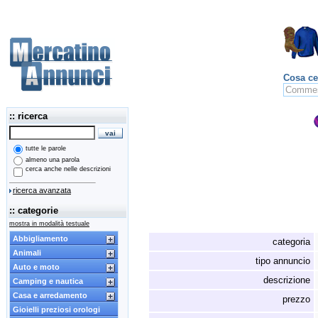
Cosa ce
:: ricerca
tutte le parole
almeno una parola
cerca anche nelle descrizioni
ricerca avanzata
:: categorie
mostra in modalità testuale
Abbigliamento
categoria
Animali
tipo annuncio
Auto e moto
descrizione
Camping e nautica
Casa e arredamento
prezzo
Gioielli preziosi orologi