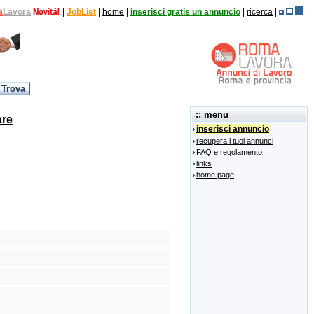
a
Lavora
|
JobList
|
home
|
inserisci gratis un annuncio
|
ricerca
|
:: menu
are
inserisci annuncio
recupera i tuoi annunci
FAQ e regolamento
links
home page