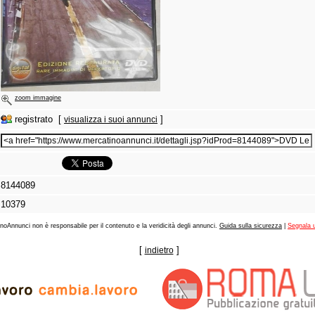
zoom immagine
registrato [
]
visualizza i suoi annunci
8144089
10379
noAnnunci non è responsabile per il contenuto e la veridicità degli annunci.
Guida sulla sicurezza
|
Segnala 
[
]
indietro