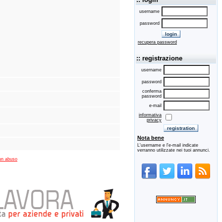
username
password
recupera password
:: registrazione
username
password
conferma
password
e-mail
informativa
privacy
Nota bene
L'username e l'e-mail indicate
verranno utilizzate nei tuoi annunci.
un abuso