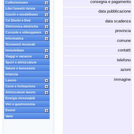
consegna e pagamento
Collezionismo
Libri fumetti riviste
data pubblicazione
Giochi e modellismo
Cd Dischi e Dvd
data scadenza
Elettronica elettricita
provincia
Console e videogames
Informatica
comune
Strumenti musicali
contatti
Immobiliare
Viaggi e vacanze
telefono
Sport e attrezzature
Salute e benessere
azioni
Infanzia
immagine
Lavoro
Corsi e formazione
Attrezzature lavoro
Energie rinnovabili
Vini e gastronomia
Eventi
Varie