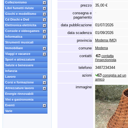
Collezionismo
prezzo
35,00 €
Libri fumetti riviste
consegna e
-
Giochi e modellismo
pagamento
Cd Dischi e Dvd
data pubblicazione
01/07/2026
Elettronica elettricita
Console e videogames
data scadenza
01/09/2026
Informatica
provincia
Modena (MO)
Strumenti musicali
comune
Modena
Immobiliare
Viaggi e vacanze
contatti
contatta
Sport e attrezzature
l'inserzionista
Salute e benessere
telefono
3487234344
Infanzia
azioni
consiglia ad un
Lavoro
amico
Corsi e formazione
immagine
Attrezzature lavoro
Energie rinnovabili
Vini e gastronomia
Eventi
Varie