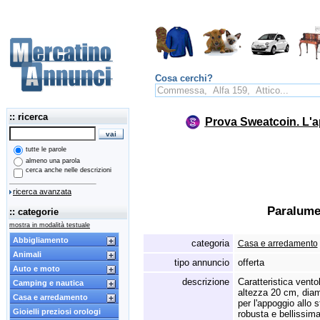
Cosa cerchi?
:: ricerca
Prova Sweatcoin. L'a
tutte le parole
almeno una parola
cerca anche nelle descrizioni
ricerca avanzata
Paralume
:: categorie
mostra in modalità testuale
Abbigliamento
categoria
Casa e arredamento
Animali
tipo annuncio
offerta
Auto e moto
descrizione
Caratteristica vento
Camping e nautica
altezza 20 cm,
diam
Casa e arredamento
per l'appoggio allo 
Gioielli preziosi orologi
robusta e bellissima