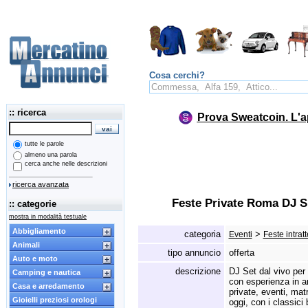
Cosa cerchi?
:: ricerca
Prova Sweatcoin. L'a
tutte le parole
almeno una parola
cerca anche nelle descrizioni
ricerca avanzata
Feste Private Roma DJ SE
:: categorie
mostra in modalità testuale
Abbigliamento
categoria
>
Eventi
Feste intrat
Animali
tipo annuncio
offerta
Auto e moto
descrizione
DJ Set dal vivo per 
Camping e nautica
con esperienza in ann
Casa e arredamento
private,
eventi,
matr
Gioielli preziosi orologi
oggi,
con i classici b