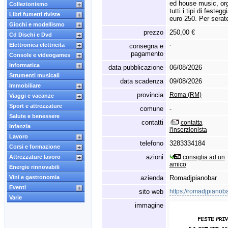
ed house music,
org
Collezionismo
tutti i tipi di festeg
Libri fumetti riviste
euro 250.
Per serate
Giochi e modellismo
prezzo
250,00 €
Cd Dischi e Dvd
Elettronica elettricita
consegna e
-
pagamento
Console e videogames
Informatica
data pubblicazione
06/08/2026
Strumenti musicali
data scadenza
09/08/2026
Immobiliare
provincia
Roma (RM)
Viaggi e vacanze
Sport e attrezzature
comune
-
Salute e benessere
contatti
contatta
Infanzia
l'inserzionista
Lavoro
telefono
3283334184
Corsi e formazione
azioni
Attrezzature lavoro
consiglia ad un
amico
Energie rinnovabili
Vini e gastronomia
azienda
Romadjpianobar
Eventi
sito web
https://romadjpianob
Varie
immagine