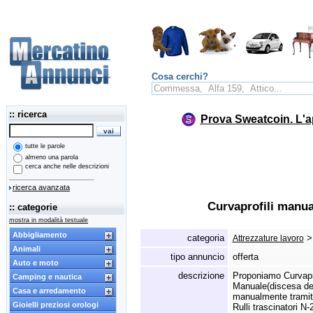
Cosa cerchi?
:: ricerca
Prova Sweatcoin. L'a
tutte le parole
almeno una parola
cerca anche nelle descrizioni
ricerca avanzata
Curvaprofili manu
:: categorie
mostra in modalità testuale
Abbigliamento
categoria
Attrezzature lavoro
Animali
tipo annuncio
offerta
Auto e moto
descrizione
Proponiamo Curvapr
Camping e nautica
Manuale(discesa del 
Casa e arredamento
manualmente tramite 
Gioielli preziosi orologi
Rulli trascinatori N