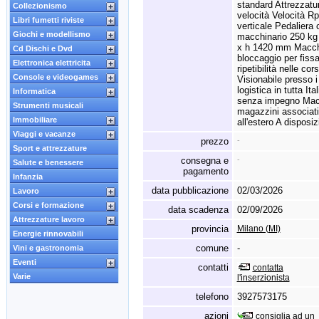
standard Attrezzatur
Collezionismo
velocità Velocità R
Libri fumetti riviste
verticale Pedaliera
Giochi e modellismo
macchinario 250 kg
x
h 1420 mm Macchin
Cd Dischi e Dvd
bloccaggio per fissar
Elettronica elettricita
ripetibilità nelle c
Console e videogames
Visionabile presso i
logistica in tutta It
Informatica
senza impegno Macch
Strumenti musicali
magazzini associati P
Immobiliare
all'estero A dispos
Viaggi e vacanze
prezzo
-
Sport e attrezzature
consegna e
-
Salute e benessere
pagamento
Infanzia
data pubblicazione
02/03/2026
Lavoro
Corsi e formazione
data scadenza
02/09/2026
Attrezzature lavoro
provincia
Milano (MI)
Energie rinnovabili
comune
-
Vini e gastronomia
Eventi
contatti
contatta
Varie
l'inserzionista
telefono
3927573175
azioni
consiglia ad un