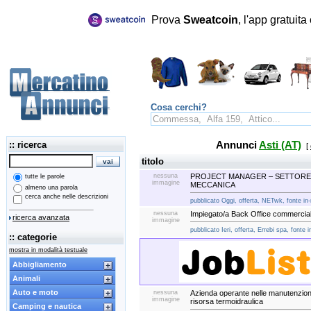
Prova
Sweatcoin
, l'app gratuit
Cosa cerchi?
:: ricerca
Annunci
Asti (AT)
[
titolo
nessuna
PROJECT MANAGER – SETTORE
tutte le parole
immagine
MECCANICA
almeno una parola
cerca anche nelle descrizioni
pubblicato Oggi, offerta, NETwk, fonte in-
nessuna
Impiegato/a Back Office commercial
ricerca avanzata
immagine
pubblicato Ieri, offerta, Errebi spa, fonte 
:: categorie
mostra in modalità testuale
Abbigliamento
Animali
Auto e moto
nessuna
Azienda operante nelle manutenzioni 
immagine
risorsa termoidraulica
Camping e nautica