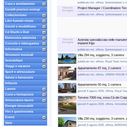
pubblicato Ieri, offerta, Quintoimpianti s.r.
Casa e arredamento
nessuna
Project Manager / Coordinatore Te
Gioielli preziosi orologi
immagine
pubblicato Ieri, offerta, Quintoimpianti s.r.
Collezionismo
Libri fumetti riviste
Giochi e modellismo
Cd Dischi e Dvd
Elettronica elettricita
nessuna
Azienda specializzata nelle manutenz
immagine
impianti frigo
Console e videogames
Informatica
pubblicato Ieri, offerta, Quintoimpianti s.r.
Strumenti musicali
Villa 294 mq, soggiorno, 3 camere
Immobiliare
pubblicato Ieri, offerta, Royal Team Immob
Viaggi e vacanze
Appartamento 87 mq, 2 camere
Sport e attrezzature
pubblicato Ieri, offerta, URBAN HOUSE
Salute e benessere
Infanzia
Appartamento 50 mq, 1 camera
Lavoro
giovedì 6 agosto 2026, offerta, Royal Te
Corsi e formazione
Terreno 7000 mq, zona Cà dei Copp
Attrezzature lavoro
giovedì 6 agosto 2026, offerta, Immobili
Energie rinnovabili
Vini e gastronomia
Eventi
Villa 230 mq, soggiorno, 3 camere, 
Varie
giovedì 6 agosto 2026, offerta, BORDIN