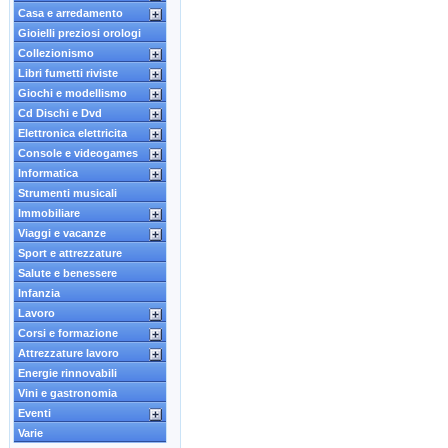
Casa e arredamento
Gioielli preziosi orologi
Collezionismo
Libri fumetti riviste
Giochi e modellismo
Cd Dischi e Dvd
Elettronica elettricita
Console e videogames
Informatica
Strumenti musicali
Immobiliare
Viaggi e vacanze
Sport e attrezzature
Salute e benessere
Infanzia
Lavoro
Corsi e formazione
Attrezzature lavoro
Energie rinnovabili
Vini e gastronomia
Eventi
Varie