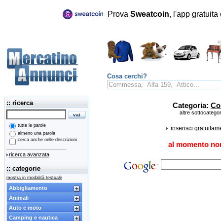
Prova
Sweatcoin
, l'app gratuit
Cosa cerchi?
:: ricerca
Categoria:
Co
altre sottocatego
tutte le parole
inserisci gratuita
almeno una parola
cerca anche nelle descrizioni
al momento non
ricerca avanzata
:: categorie
mostra in modalità testuale
Abbigliamento
Animali
Auto e moto
Camping e nautica