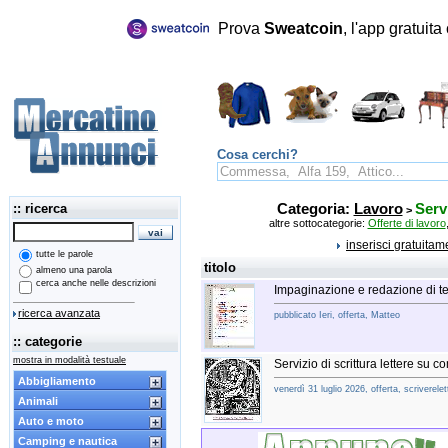
Prova
Sweatcoin
, l'app gratuit
Cosa cerchi?
:: ricerca
Categoria:
Lavoro
Serv
>
altre sottocategorie:
Offerte di lavoro
inserisci gratuita
tutte le parole
titolo
almeno una parola
cerca anche nelle descrizioni
Impaginazione e redazione di tes
ricerca avanzata
pubblicato Ieri, offerta, Matteo
:: categorie
mostra in modalità testuale
Servizio di scrittura lettere su 
Abbigliamento
venerdì 31 luglio 2026, offerta, scriverelett
Animali
Auto e moto
Camping e nautica