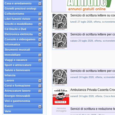
Casa e arredamento
Gioielli preziosi orologi
Collezionismo
Servizio di scrittura lettere su 
Libri fumetti riviste
lunedì 27 luglio 2026, offerta, scriverelette
Giochi e modellismo
Cd Dischi e Dvd
Elettronica elettricita
Servizio di scrittura lettere per c
Console e videogames
sabato 25 luglio 2026, offerta, scriverelett
Informatica
Strumenti musicali
Immobiliare
Viaggi e vacanze
Sport e attrezzature
Salute e benessere
Servizio di scrittura lettere per c
Infanzia
venerdì 24 luglio 2026, offerta, scriverelett
Lavoro
Corsi e formazione
Ambulanza Privata Caserta Cro
Attrezzature lavoro
Energie rinnovabili
venerdì 24 luglio 2026, offerta, Croce Am
Vini e gastronomia
Eventi
nessuna
Servizi di scrittura e redazione te
Varie
immagine